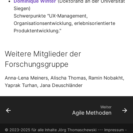
Dominique Winter
(Doktorand an der Universität
User Experience (UX)
Siegen)
Schwerpunkte "UX-Management,
Organisationsentwicklung, erlebnisorientierte
Produktentwicklung."
Weitere Mitglieder der
Forschungsgruppe
Anna-Lena Meiners, Alischa Thomas, Ramin Nobakht,
Yaprak Turhan, Jana Deuschländer
Weiter
Agile Methoden
© 2023-2025 für alle Inhalte Jörg Thomaschewski ---
Impressum
-