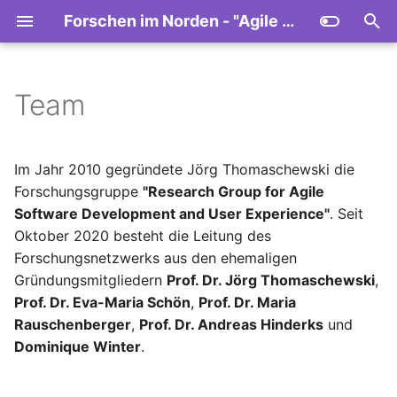
Forschen im Norden - "Agile Software Development and User Experience"
S
u
Team
2025
Agile Methoden
c
h
2024
Agile UX
Im Jahr 2010 gegründete Jörg Thomaschewski die
e
Forschungsgruppe
"Research Group for Agile
2023
Benchmark
Software Development and User Experience"
. Seit
w
Oktober 2020 besteht die Leitung des
Cross-Product Experience
i
Forschungsnetzwerks aus den ehemaligen
Gründungsmitgliedern
Prof. Dr. Jörg Thomaschewski
,
r
E-Commerce
Prof. Dr. Eva-Maria Schön
,
Prof. Dr. Maria
d
Rauschenberger
,
Prof. Dr. Andreas Hinderks
und
HCII 2025
Dominique Winter
.
i
n
KPI