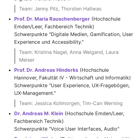
UEQ-S
Team: Jenny Pilz, Thorsten Hallwas
Prof. Dr. Maria Rauschenberger
(Hochschule
UX Ziele
Emden/Leer, Fachbereich Technik)
Schwerpunkte "Digitale Medien, Gamification, User
UX-Forschung
Experience und Accessibility."
Team: Kristina Nagel, Anna Weigand, Laura
UX-Fragebogen
Meiser
UX-Management
Prof. Dr. Andreas Hinderks
(Hochschule
Hannover, Fakultät IV - Wirtschaft und Informatik)
UX-Methoden
Schwerpunkte "User Experience, UX-Fragebögen,
UX-Management."
UX-Studie
Team: Jessica Kollmorgen, Tim-Can Werning
Usability
Dr. Andreas M. Klein
(Hochschule Emden/Leer,
Fachbereich Technik)
User Experience
Schwerpunkte "Voice User Interfaces, Audio"