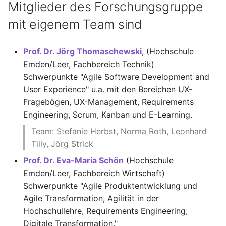
Mitglieder des Forschungsgruppe
i
Literaturrecherche
mit eigenem Team sind
t
Literaturreview
i
Prof. Dr. Jörg Thomaschewski
, (Hochschule
a
Emden/Leer, Fachbereich Technik)
Produktkategorien
Schwerpunkte "Agile Software Development and
l
User Experience" u.a. mit den Bereichen UX-
Publikation
i
Fragebögen, UX-Management, Requirements
Response Rate
Engineering, Scrum, Kanban und E-Learning.
s
Team: Stefanie Herbst, Norma Roth, Leonhard
i
Sprachassistenten
Tilly, Jörg Strick
e
Prof. Dr. Eva-Maria Schön
(Hochschule
Trust
r
Emden/Leer, Fachbereich Wirtschaft)
Schwerpunkte "Agile Produktentwicklung und
UEQ+
t
Agile Transformation, Agilität in der
Hochschullehre, Requirements Engineering,
UEQ-Familie
Digitale Transformation."